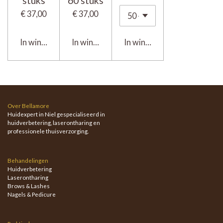
stuks
60 stuks
€ 37,00
€ 37,00
In winkelwagen
In winkelwagen
In winkelwagen
Over Bellamore
Huidexpert in Niel gespecialiseerd in
huidverbetering, laserontharing en
professionele thuisverzorging.
Behandelingen
Huidverbetering
Laserontharing
Brows & Lashes
Nagels & Pedicure