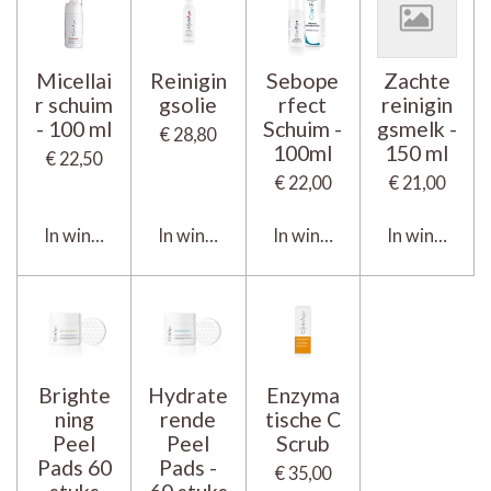
Micellai
Reinigin
Sebope
Zachte
r schuim
gsolie
rfect
reinigin
- 100 ml
Schuim -
gsmelk -
€ 28,80
100ml
150 ml
€ 22,50
€ 22,00
€ 21,00
In winkelwagen
In winkelwagen
In winkelwagen
In winkelwa
Brighte
Hydrate
Enzyma
ning
rende
tische C
Peel
Peel
Scrub
Pads 60
Pads -
€ 35,00