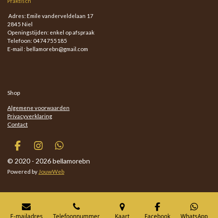
Praktisch
Adres: Emile vanderveldelaan 17
2845 Niel
Openingstijden: enkel op afspraak
Telefoon: 0474755185
E-mail : bellamorebn@gmail.com
Shop
Algemene voorwaarden
Privacyverklaring
Contact
F
I
W
a
n
h
© 2020 - 2026 bellamorebn
c
s
a
Powered by
JouwWeb
e
t
t
b
a
s
o
g
A
o
r
p
k
a
p
E-mailadres
Telefoonnummer
Kaart
Facebook
WhatsApp