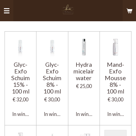
Ga
direct
naar
de
hoofdinhoud
Glyc-
Glyc-
Hydra
Mand-
Exfo
Exfo
micelair
Exfo
Schuim
Schuim
water
Mousse
15% -
8% -
8% -
€ 25,00
100 ml
100 ml
100 ml
€ 32,00
€ 30,00
€ 30,00
In winkelwagen
In winkelwagen
In winkelwagen
In winkelwa