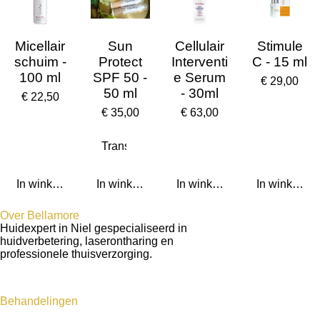
Micellair
Sun
Cellulair
Stimule
schuim -
Protect
Interventi
C - 15 ml
100 ml
SPF 50 -
e Serum
€ 29,00
50 ml
- 30ml
€ 22,50
€ 35,00
€ 63,00
In winkelwagen
In winkelwagen
In winkelwagen
In winkelwa
Over Bellamore
Huidexpert in Niel gespecialiseerd in
huidverbetering, laserontharing en
professionele thuisverzorging.
Behandelingen
Huidverbetering