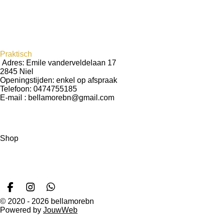
Laserontharing
Brows & Lashes
Nagels & Pedicure
Praktisch
Adres: Emile vanderveldelaan 17
2845 Niel
Openingstijden: enkel op afspraak
Telefoon: 0474755185
E-mail : bellamorebn@gmail.com
Shop
Algemene voorwaarden
Privacyverklaring
Contact
F
I
W
a
n
h
© 2020 - 2026 bellamorebn
c
s
a
Powered by
JouwWeb