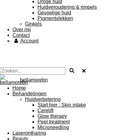
Droge huid
Huidveroudering & rimpels
Gevoelige huid
Pigmentvlekken
Ginkels
Over mij
Contact
Account
bellamorebn
Home
Behandelingen
Huidverbetering
Start hier : Skin intake
Cerelift
Glow therapy
Peel treatment
Microneedling
Laserontharing
Beauty