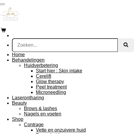
Ga
direct
naar
de
hoofdinhoud
Home
Behandelingen
Huidverbetering
Start hier : Skin intake
Cerelift
Glow therapy
Peel treatment
Microneedling
Laserontharing
Beauty
Brows & lashes
Nagels en voeten
Shop
Contrage
Vette en onzuivere huid