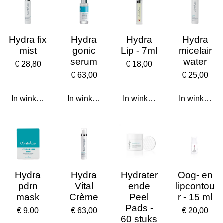
Hydra fix
Hydra
Hydra
Hydra
mist
gonic
Lip - 7ml
micelair
serum
water
€ 28,80
€ 18,00
€ 63,00
€ 25,00
In winkelwagen
In winkelwagen
In winkelwagen
In winkelwa
Hydra
Hydra
Hydrater
Oog- en
pdrn
Vital
ende
lipcontou
mask
Crème
Peel
r - 15 ml
Pads -
€ 9,00
€ 63,00
€ 20,00
60 stuks