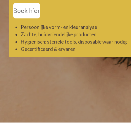
Boek hier
Persoonlijke vorm- en kleuranalyse
Zachte, huidvriendelijke producten
Hygiënisch: steriele tools, disposable waar nodig
Gecertificeerd & ervaren