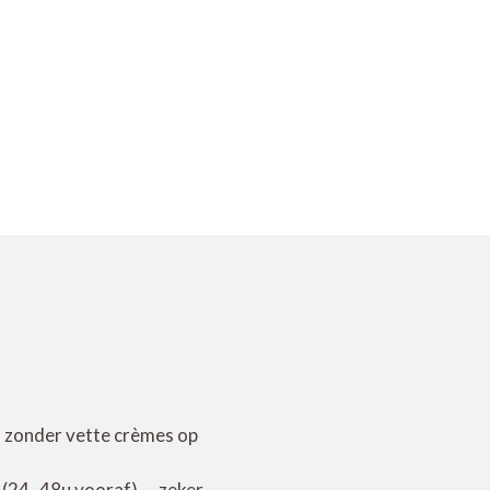
 en zonder vette crèmes op
t (24–48u vooraf) — zeker