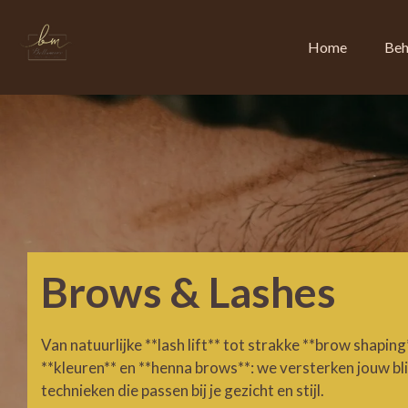
Ga
direct
Home
Beh
naar
de
hoofdinhoud
Brows & Lashes
Van natuurlijke **lash lift** tot strakke **brow shaping*
**kleuren** en **henna brows**: we versterken jouw bl
technieken die passen bij je gezicht en stijl.