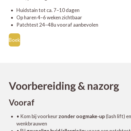
Huidstain tot ca. 7–10 dagen
Op haren 4–6 weken zichtbaar
Patchtest 24–48u vooraf aanbevolen
Boek
Voorbereiding & nazorg
Vooraf
• Kom bij voorkeur
zonder oogmake-up
(lash lift)
wenkbrauwen
• Bij
gevoelige huid/allergieën
: vraag een patchtes