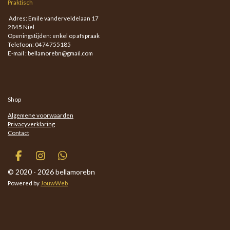
Praktisch
Adres: Emile vanderveldelaan 17
2845 Niel
Openingstijden: enkel op afspraak
Telefoon: 0474755185
E-mail : bellamorebn@gmail.com
Shop
Algemene voorwaarden
Privacyverklaring
Contact
F
I
W
a
n
h
© 2020 - 2026 bellamorebn
c
s
a
Powered by
JouwWeb
e
t
t
b
a
s
o
g
A
o
r
p
k
a
p