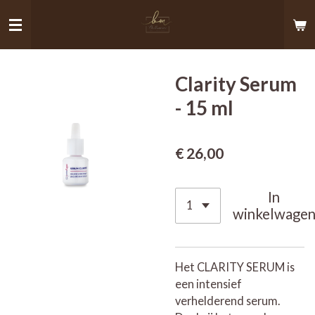
Ga
direct
naar
de
Clarity Serum
hoofdinhoud
- 15 ml
€ 26,00
In
winkelwage
Het CLARITY SERUM is
een intensief
verhelderend serum.