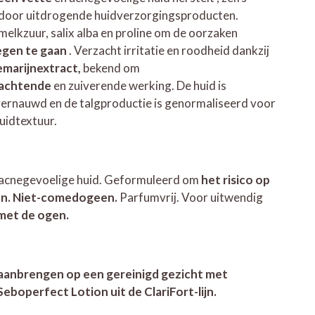
 door uitdrogende huidverzorgingsproducten.
melkzuur, salix alba en proline om de oorzaken
egen te gaan
. Verzacht irritatie en roodheid dankzij
emarijnextract,
bekend om
achtende
en zuiverende werking. De huid is
 vernauwd en de talgproductie is genormaliseerd voor
uidtextuur.
 acnegevoelige huid. Geformuleerd om
het risico op
ren. Niet-comedogeen.
Parfumvrij. Voor uitwendig
met de ogen.
 aanbrengen op een gereinigd gezicht met
boperfect Lotion uit de ClariFort-lijn.