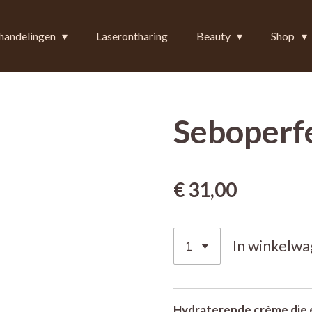
handelingen
Laserontharing
Beauty
Shop
Seboperf
€ 31,00
In winkelw
Hydraterende crème die