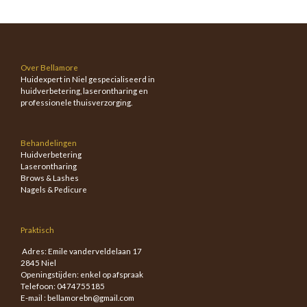
Over Bellamore
Huidexpert in Niel gespecialiseerd in
huidverbetering, laserontharing en
professionele thuisverzorging.
Behandelingen
Huidverbetering
Laserontharing
Brows & Lashes
Nagels & Pedicure
Praktisch
Adres: Emile vanderveldelaan 17
2845 Niel
Openingstijden: enkel op afspraak
Telefoon: 0474755185
E-mail : bellamorebn@gmail.com