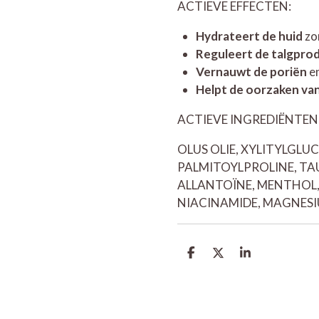
ACTIEVE EFFECTEN:
Hydrateert de huid
zo
Reguleert de talgpro
Vernauwt de poriën
en
Helpt de oorzaken van
ACTIEVE INGREDIËNTEN
OLUS OLIE, XYLITYLGLU
PALMITOYLPROLINE, TAU
ALLANTOÏNE, MENTHOL,
NIACINAMIDE, MAGNES
D
D
S
e
e
h
l
e
a
e
l
r
n
e