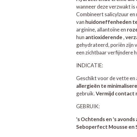
wanneer deze verzwakt is
Combineert salicylzuur en 
van
huidoneffenheden t
arginine, allantoïne en
roz
hun
antioxiderende
,
verz
gehydrateerd, poriën zijn
een zichtbaar verfijndere h
INDICATIE:
Geschikt voor de vette en
allergieën te minimalise
gebruik.
Vermijd contact 
GEBRUIK:
's Ochtends en 's avonds
Seboperfect Mousse en Se