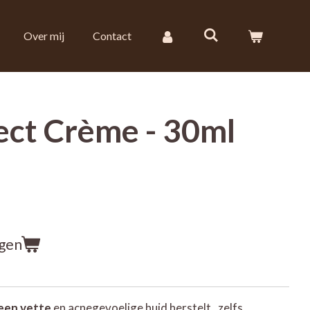
Over mij
Contact
ect Crème - 30ml
agen
een vette
en acnegevoelige huid herstelt , zelfs